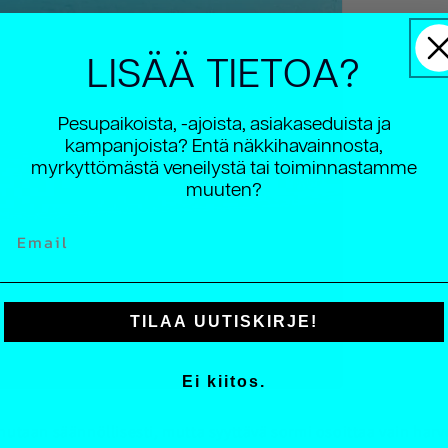
LISÄÄ TIETOA?
Pesupaikoista, -ajoista, asiakaseduista ja
kampanjoista? Entä näkkihavainnosta,
myrkyttömästä veneilystä tai toiminnastamme
muuten?
Email
TILAA UUTISKIRJE!
Ei kiitos.
hutaan säännöllisesti, mutta syyttävä sormi osoittaa vain harvo