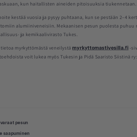
laskuaan, kun haitallisten aineiden pitoisuuksia tiukennetaan.
oite kestää vuosia ja pysyy puhtaana, kun se pestään 2–4 ke
tomiin alumiiniveneisiin. Mekaanisen pesun puolesta puhuu 
llisuus- ja kemikaalivirasto Tukes.
tietoa myrkyttömästä veneilystä
-si
myrkyttomastivesilla.fi
oehdoista voit lukea myös Tukesin ja Pidä Saaristo Siistinä ry:
 varaat pesun
le saapuminen