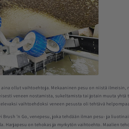
 aina ollut vaihtoehtoja. Mekaaninen pesu on niistä ilmeisin, 
eisesti veneen nostamista, sukeltamista tai jotain muuta yhtä t
elevaksi vaihtoehdoksi veneen pesusta oli tehtävä helpompa
yi Brush ’n Go, venepesu, joka tehdään ilman pesu- ja liuotinai
la. Harjapesu on tehokas ja myrkytön vaihtoehto. Maalien teho