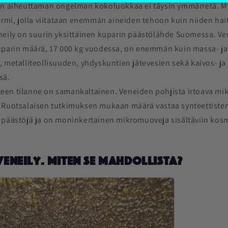
en aiheuttaman ongelman kokoluokkaa ei täysin ymmärretä. M
ermi, jolla viitataan enemmän aineiden tehoon kuin niiden hai
eily on suurin yksittäinen kuparin päästölähde Suomessa. V
uparin määrä, 17 000 kg vuodessa, on enemmän kuin massa- ja
, metalliteollisuuden, yhdyskuntien jätevesien sekä kaivos- j
sä.
en tilanne on samankaltainen. Veneiden pohjista irtoava mi
 Ruotsalaisen tutkimuksen mukaan määrä vastaa synteettisten 
 päästöjä ja on moninkertainen mikromuoveja sisältäviin kosm
eneily. Miten se mahdollista?