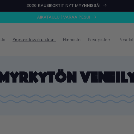
2026 KAUSIKORTIT NYT MYYNNISSÄ!
AIKATAULU | VARAA PESU!
sta
Ympäristövaikutukset
Hinnasto
Pesupisteet
Pesulat
Myrkytön veneil