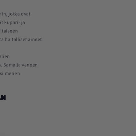
in, jotka ovat
t kupari- ja
ltaiseen
a haitalliset aineet
alien
en. Samalla veneen
ksi merien
an