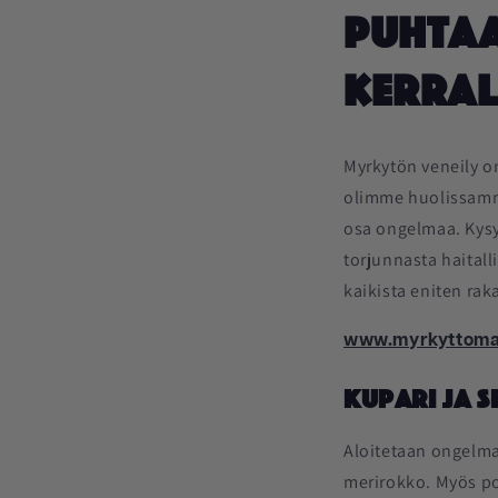
Puhtaa
kerra
Myrkytön veneily on
olimme huolissamm
osa ongelmaa. Kysy
torjunnasta haitall
kaikista eniten ra
www.myrkyttomast
Kupari ja 
Aloitetaan ongelmas
merirokko. Myös po