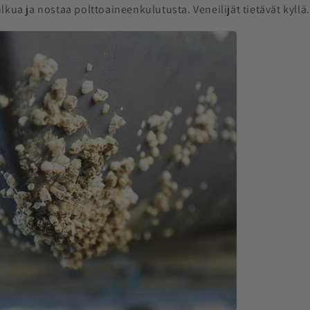
lkua ja nostaa polttoaineenkulutusta. Veneilijät tietävät kyllä.