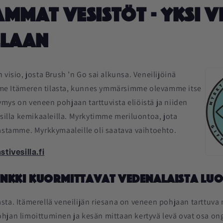
mmat vesistöt - yksi v
llaan
 visio, josta Brush ’n Go sai alkunsa. Veneilijöinä
e Itämeren tilasta, kunnes ymmärsimme olevamme itse
mys on veneen pohjaan tarttuvista eliöistä ja niiden
isilla kemikaaleilla. Myrkytimme meriluontoa, jota
kastamme. Myrkkymaaleille oli saatava vaihtoehto.
ivesilla.fi
sinkki kuormittavat vedenalaista lu
ta. Itämerellä veneilijän riesana on veneen pohjaan tarttuva n
hjan limoittuminen ja kesän mittaan kertyvä levä ovat osa on