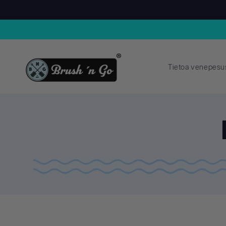
Ohita ja
siirry
sisältöön
Tietoa venepesu