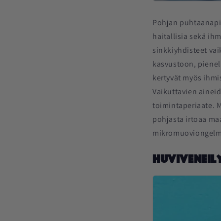
Pohjan puhtaanapito
haitallisia sekä ih
sinkkiyhdisteet va
kasvustoon, pieneli
kertyvät myös ihmis
Vaikuttavien ainei
toimintaperiaate. M
pohjasta irtoaa maa
mikromuoviongelm
Huviveneil