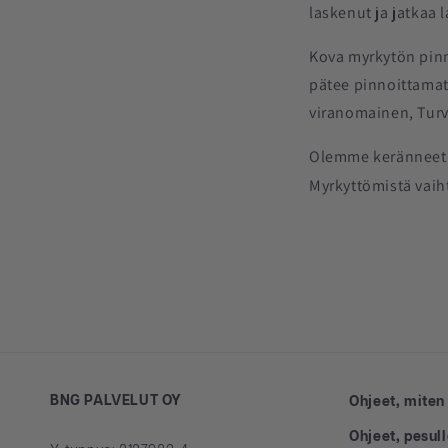
laskenut ja jatkaa 
Kova myrkytön pinn
pätee pinnoittamat
viranomainen, Turva
Olemme keränneet 
Myrkyttömistä vaiht
BNG PALVELUT OY
Ohjeet, miten
Ohjeet, pesul