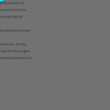
yrkkymaali on
ttavaikutuksiin.
eneenpohjista
a louhostoiminnan
kromuovi kertyy
tekstiilikuitujen
etiikkatuotteisiin