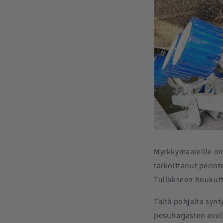
Myrkkymaaleille on
tarkoittanut perint
Tullakseen houkutt
Tältä pohjalta synt
pesuharjasten avul