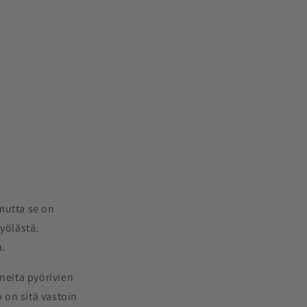
mutta se on
yölästä.
a.
neita pyörivien
 on sitä vastoin