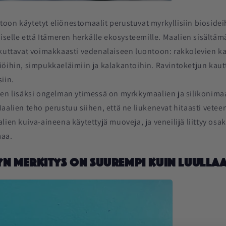
on käytetyt eliönestomaalit perustuvat myrkyllisiin biosideih
miselle että Itämeren herkälle ekosysteemille. Maalien sisältämä
ikuttavat voimakkaasti vedenalaiseen luontoon: rakkolevien ka
öihin, simpukkaeläimiin ja kalakantoihin. Ravintoketjun kautt
iin.
den lisäksi ongelman ytimessä on myrkkymaalien ja silikonima
aalien teho perustuu siihen, että ne liukenevat hitaasti vete
lien kuiva-aineena käytettyjä muoveja, ja veneilijä liittyy osa
aa.
yn merkitys on suurempi kuin luulla