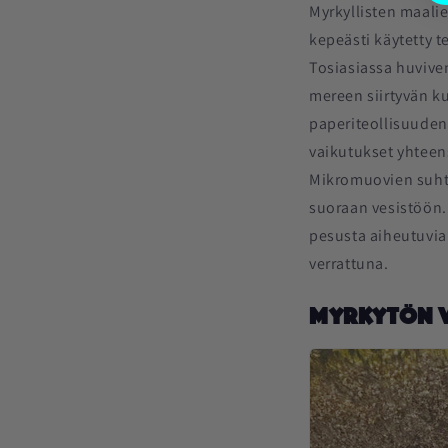
Myrkyllisten maali
kepeästi käytetty t
Tosiasiassa huviven
mereen siirtyvän k
paperiteollisuuden
vaikutukset yhteen
Mikromuovien suhte
suoraan vesistöön.
pesusta aiheutuvia
verrattuna.
Myrkytön v