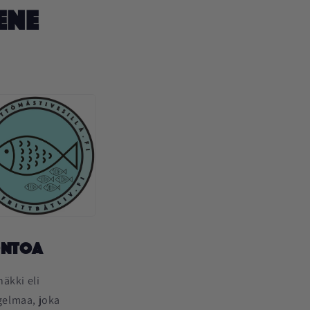
ene
ontoa
äkki eli
gelmaa, joka