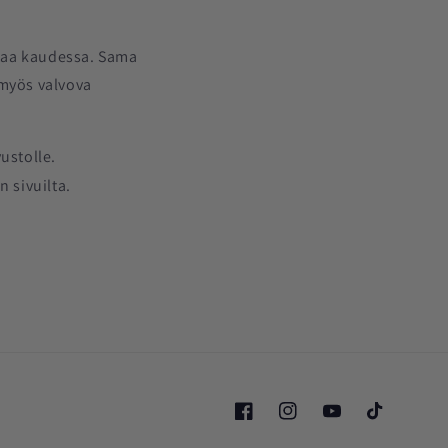
rtaa kaudessa. Sama
myös valvova
vustolle.
n sivuilta.
Facebook
Instagram
YouTube
TikTok