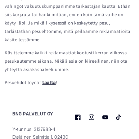
vahingot vakuutuskumppanimme tarkastajan kautta. Ethän
siis korjauta tai hanki mitään, ennen kuin tämä vaihe on
käyty läpi. Ja mikäli kyseessä on keskeytetty pesu,
tarkistathan pesuehtomme, mitä peilaamme reklamaatioita
käsitellessämme.
Käsittelemme kaikki reklamaatiot kootusti kerran viikossa
pesukautemme aikana. Mikäli asia on kiireellinen, niin ota
yhteyttä asiakaspalveluumme.
Pesuehdot löydät
!
täältä
BNG PALVELUT OY
Facebook
Instagram
YouTube
TikTok
Y-tunnus: 3137983-4
Eteläinen Salmitie 1, 02430