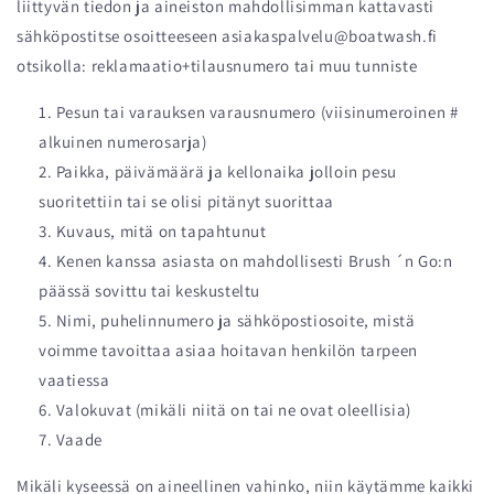
liittyvän tiedon ja aineiston mahdollisimman kattavasti
sähköpostitse osoitteeseen asiakaspalvelu@boatwash.fi
otsikolla: reklamaatio+tilausnumero tai muu tunniste
Pesun tai varauksen varausnumero (viisinumeroinen #
alkuinen numerosarja)
Paikka, päivämäärä ja kellonaika jolloin pesu
suoritettiin tai se olisi pitänyt suorittaa
Kuvaus, mitä on tapahtunut
Kenen kanssa asiasta on mahdollisesti Brush ´n Go:n
päässä sovittu tai keskusteltu
Nimi, puhelinnumero ja sähköpostiosoite, mistä
voimme tavoittaa asiaa hoitavan henkilön tarpeen
vaatiessa
Valokuvat (mikäli niitä on tai ne ovat oleellisia)
Vaade
Mikäli kyseessä on aineellinen vahinko, niin käytämme kaikki