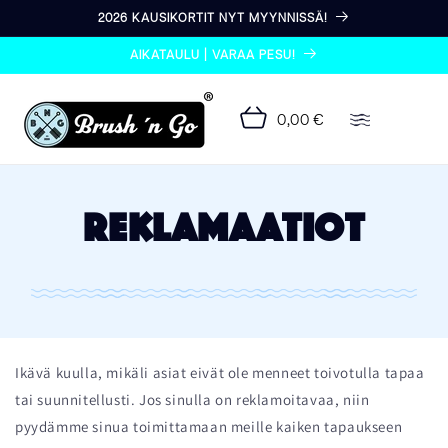
Ohita ja
2026 KAUSIKORTIT NYT MYYNNISSÄ!
siirry
sisältöön
AIKATAULU | VARAA PESU!
0,00 €
Reklamaatiot
Ikävä kuulla, mikäli asiat eivät ole menneet toivotulla tapaa
tai suunnitellusti. Jos sinulla on reklamoitavaa, niin
pyydämme sinua toimittamaan meille kaiken tapaukseen