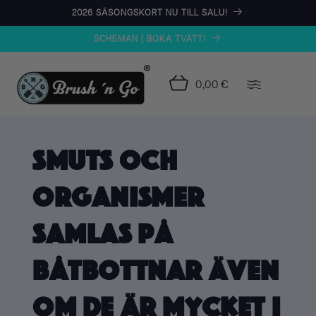
vidare
2026 SÄSONGSKORT NU TILL SALU!
till
innehåll
SCHEMAN | BOKA TVÄTT!
0,00 €
Smuts och
organismer
samlas på
båtbottnar även
om de är mycket i