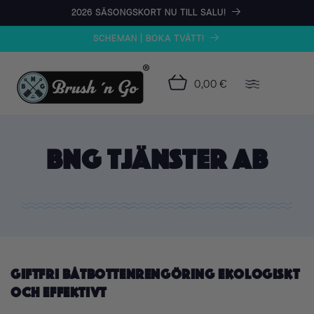
vidare
2026 SÄSONGSKORT NU TILL SALU!
till
innehåll
SCHEMAN | BOKA TVÄTT!
0,00 €
BNG Tjänster AB
Giftfri båtbottenrengöring ekologiskt
och effektivt