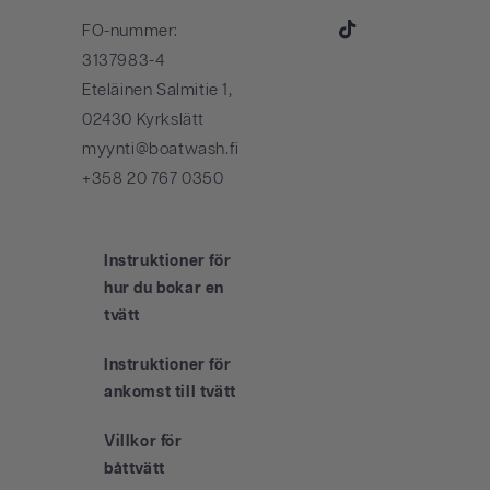
FO-nummer:
TikTok
3137983-4
Eteläinen Salmitie 1,
02430 Kyrkslätt
myynti@boatwash.fi
+358 20 767 0350
Instruktioner för
hur du bokar en
tvätt
Instruktioner för
ankomst till tvätt
Villkor för
båttvätt