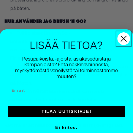
prestanda, lägre bränsleförbrukning och längre livslängd
på båten.
Hur använder jag Brush 'n Go?
Tvättplatser
:
Brush 'n Go -
båtbottenrengöringsstationer finns på cirka 60 hamnar
LISÄÄ TIETOA?
runt om i Finland, särskilt i Nylands och Egentliga
Finlands regioner.
BNG - Tvättplatser
Pesupaikoista, -ajoista, asiakaseduista ja
kampanjoista? Entä näkkihavainnosta,
Bokning
:
Tvätten kan enkelt bokas online och tjänsten
myrkyttömästä veneilystä tai toiminnastamme
är tillgänglig under hela den varma båtsäsongen långt in
muuten?
på hösten.
Email
Walk-in tvättar:
Man kan också komma utan
förbokning. Tvätten utförs vid lediga tider.
TILAA UUTISKIRJE!
Mission och vision
Vårt mål är att hålla båtar i rörelse på ett miljövänligt sätt,
Ei kiitos.