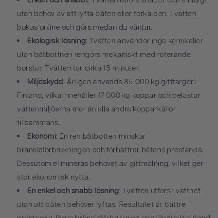
Enkelt och snabbt
:
Tvätten utförs snabbt och smidigt,
utan behov av att lyfta båten eller torka den. Tvätten
bokas online och görs medan du väntar.
Ekologisk lösning
:
Tvätten använder inga kemikalier
utan båtbottnen rengörs mekaniskt med roterande
borstar. Tvätten tar cirka 15 minuter.
Miljöskydd
:
Årligen används 85 000 kg giftfärger i
Finland, vilka innehåller 17 000 kg koppar och belastar
vattenmiljöerna mer än alla andra kopparkällor
tillsammans.
Ekonomi
:
En ren båtbotten minskar
bränsleförbrukningen och förbättrar båtens prestanda.
Dessutom elimineras behovet av giftmålning, vilket ger
stor ekonomisk nytta.
En enkel och snabb lösning
: Tvätten utförs i vattnet
utan att båten behöver lyftas. Resultatet är bättre