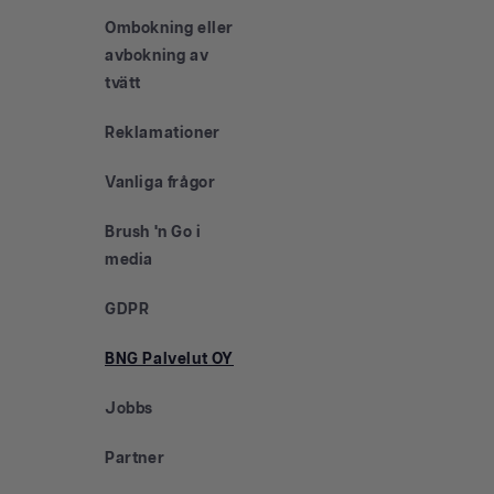
Ombokning eller
avbokning av
tvätt
Reklamationer
Vanliga frågor
Brush 'n Go i
media
GDPR
BNG Palvelut OY
Jobbs
Partner