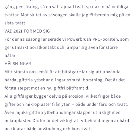
gång per säsong, så en väl tajmad tvätt sparar in på onödiga
tvättar. Mot slutet av säsongen skulle jag förbereda mig på en
sista tvätt.
VAD 2021 FÖR MED SIG
För denna säsong lanserade vi Powerbrush PRO-borsten, som
ger utmärkt borstkontakt och lämpar sig även för större
båtar.
HÄLSNINGAR
Mitt största önskemål är att båtägare lär sig att använda
hårda, giftfria ytbehandlingar som tål borstning. Det är det
första steget mot en ny, giftfri båtframtid.
Alla giftfärger bygger delvis på erosion, vilket frigör både
gifter och mikroplaster från ytan – både under färd och tvätt.
Även mjuka giftfria ytbehandlingar släpper ut rikligt med
mikroplaster. Därför är det viktigt att ytbehandlingen är hård
och klarar både användning och borsttvätt.