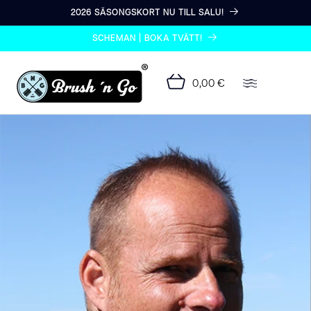
vidare
2026 SÄSONGSKORT NU TILL SALU!
till
innehåll
SCHEMAN | BOKA TVÄTT!
0,00 €