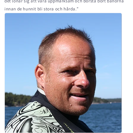
det lönar sig att vara uppmärksam och borsta bort banorna
innan de hunnit bli stora och hårda.”