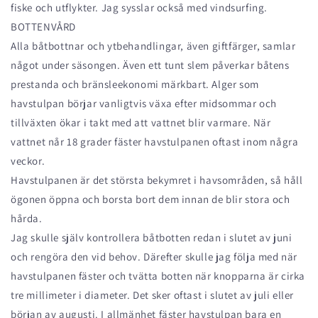
fiske och utflykter. Jag sysslar också med vindsurfing.
BOTTENVÅRD
Alla båtbottnar och ytbehandlingar, även giftfärger, samlar
något under säsongen. Även ett tunt slem påverkar båtens
prestanda och bränsleekonomi märkbart. Alger som
havstulpan börjar vanligtvis växa efter midsommar och
tillväxten ökar i takt med att vattnet blir varmare. När
vattnet når 18 grader fäster havstulpanen oftast inom några
veckor.
Havstulpanen är det största bekymret i havsområden, så håll
ögonen öppna och borsta bort dem innan de blir stora och
hårda.
Jag skulle själv kontrollera båtbotten redan i slutet av juni
och rengöra den vid behov. Därefter skulle jag följa med när
havstulpanen fäster och tvätta botten när knopparna är cirka
tre millimeter i diameter. Det sker oftast i slutet av juli eller
början av augusti. I allmänhet fäster havstulpan bara en